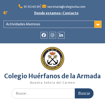
Saltar
al
91 312 49 29
secretaria@colegiocha.com
contenido
Donde estamos-Contacto
Actividades Alumnos
Facebook
Instagram
Linkedin
Colegio Huérfanos de la Armada
Nuestra Señora del Carmen
Buscar: