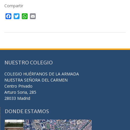
Compartir
F
T
W
E
a
w
h
m
c
i
a
a
e
t
t
i
b
t
s
l
o
e
A
o
r
p
k
p
NUESTRO COLEGIO
COLEGIO HUÉRFANOS DE LA ARMADA
NUESTRA SEÑORA DEL CARMEN
Centro Privado
Arturo Soria, 285
28033 Madrid
DONDE ESTAMOS