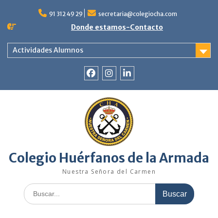
Saltar
al
91 312 49 29
secretaria@colegiocha.com
contenido
Donde estamos-Contacto
Actividades Alumnos
Facebook
Instagram
Linkedin
Colegio Huérfanos de la Armada
Nuestra Señora del Carmen
Buscar: