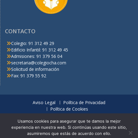
CONTACTO
Colegio: 91 312 49 29
Edificio Infantil: 91 312 49 45
Admisiones: 91 379 56 04
secretaria@colegiocha.com
Solicitud de información
Fax: 91 379 55 92
Aviso Legal
Política de Privacidad
Política de Cookies
© C.H.A. Derechos reservados
Usamos cookies para asegurar que te damos la mejor
experiencia en nuestra web. Si continúas usando este sitio,
Looking for a thrilling online casino with a wide selection of slots,
asumiremos que estás de acuerdo con ello.
table games, and live dealer options? Enjoy generous bonuses, fast