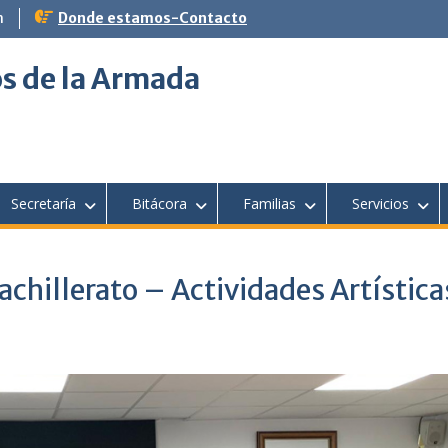
m
Donde estamos-Contacto
s de la Armada
Secretaría
Bitácora
Familias
Servicios
hillerato – Actividades Artística