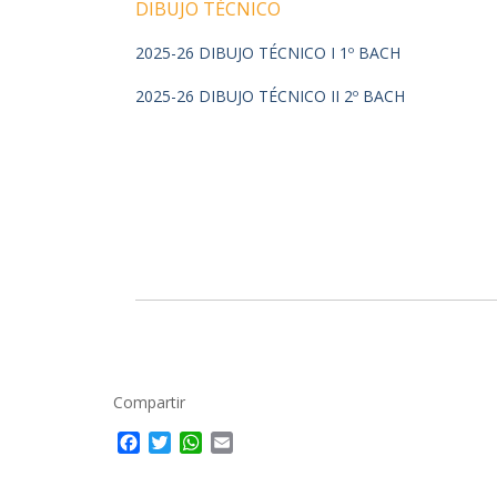
DIBUJO TÉCNICO
2025-26 DIBUJO TÉCNICO I 1º BACH
2025-26 DIBUJO TÉCNICO II 2º BACH
Compartir
F
T
W
E
a
w
h
m
c
i
a
a