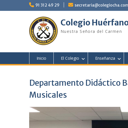
Saltar
91 312 49 29
secretaria@colegiocha.co
al
contenido
Colegio Huérfano
Nuestra Señora del Carmen
Inicio
El Colegio
Enseñanza
Departamento Didáctico Bac
Musicales