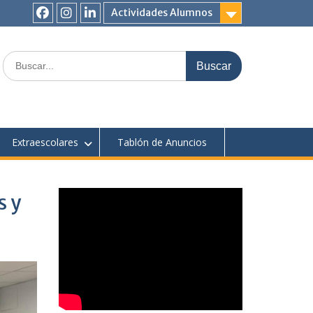
Actividades Alumnos
Facebook
Instagram
Linkedin
Buscar:
Extraescolares
Tablón de Anuncios
s y