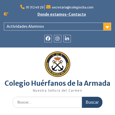
Saltar
al
91 312 49 29
secretaria@colegiocha.com
contenido
Donde estamos-Contacto
Actividades Alumnos
Facebook
Instagram
Linkedin
Colegio Huérfanos de la Armada
Nuestra Señora del Carmen
Buscar: