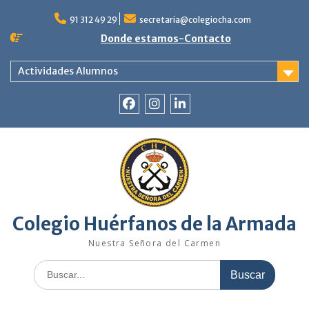
Saltar
al
91 312 49 29
secretaria@colegiocha.com
contenido
Donde estamos-Contacto
Actividades Alumnos
Facebook
Instagram
Linkedin
Colegio Huérfanos de la Armada
Nuestra Señora del Carmen
Buscar: