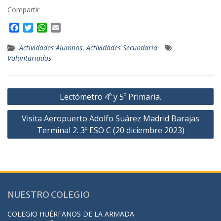
Compartir
F
T
W
E
a
w
h
m
c
i
a
a
Actividades Alumnos
,
Actividades Secundaria
e
t
t
i
Voluntariados
b
t
s
l
o
e
A
o
r
p
Navegación
k
p
Lectómetro 4º y 5º Primaria.
de
Visita Aeropuerto Adolfo Suárez Madrid Barajas
entradas
Terminal 2. 3º ESO C (20 diciembre 2023)
NUESTRO COLEGIO
COLEGIO HUÉRFANOS DE LA ARMADA