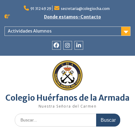
Saltar
al
91 312 49 29
secretaria@colegiocha.com
contenido
Donde estamos-Contacto
Actividades Alumnos
Facebook
Instagram
Linkedin
Colegio Huérfanos de la Armada
Nuestra Señora del Carmen
Buscar: