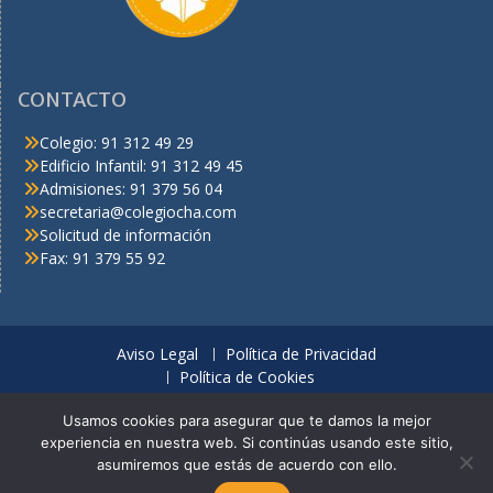
CONTACTO
Colegio: 91 312 49 29
Edificio Infantil: 91 312 49 45
Admisiones: 91 379 56 04
secretaria@colegiocha.com
Solicitud de información
Fax: 91 379 55 92
Aviso Legal
Política de Privacidad
Política de Cookies
© C.H.A. Derechos reservados
Usamos cookies para asegurar que te damos la mejor
experiencia en nuestra web. Si continúas usando este sitio,
Looking for a thrilling online casino with a wide selection of slots,
asumiremos que estás de acuerdo con ello.
table games, and live dealer options? Enjoy generous bonuses, fast