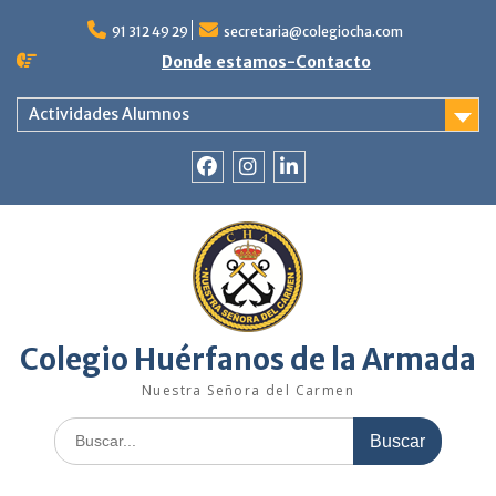
Saltar
al
91 312 49 29
secretaria@colegiocha.com
contenido
Donde estamos-Contacto
Actividades Alumnos
Facebook
Instagram
Linkedin
Colegio Huérfanos de la Armada
Nuestra Señora del Carmen
Buscar: