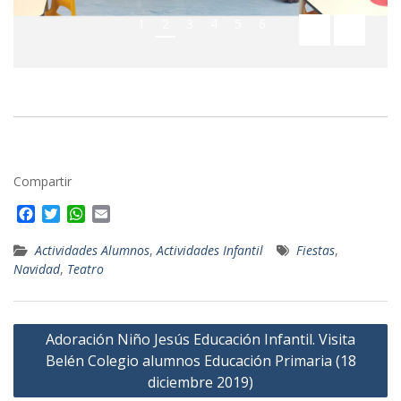
1
2
3
4
5
6
Compartir
F
T
W
E
a
w
h
m
c
i
a
a
Actividades Alumnos
,
Actividades Infantil
Fiestas
,
e
t
t
i
Navidad
,
Teatro
b
t
s
l
o
e
A
o
r
p
Navegación
k
Adoración Niño Jesús Educación Infantil. Visita
p
de
Belén Colegio alumnos Educación Primaria (18
entradas
diciembre 2019)