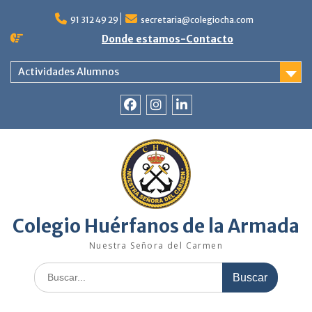
Saltar
al
91 312 49 29
secretaria@colegiocha.com
contenido
Donde estamos-Contacto
Actividades Alumnos
Facebook
Instagram
Linkedin
Colegio Huérfanos de la Armada
Nuestra Señora del Carmen
Buscar: