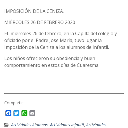
IMPOSICIÓN DE LA CENIZA.
MIÉRCOLES 26 DE FEBRERO 2020
EL miércoles 26 de febrero, en la Capilla del colegio y
oficiado por el Padre Jose María, tuvo lugar la
Imposición de la Ceniza a los alumnos de Infantil.
Los niños ofrecieron su obediencia y buen
comportamiento en estos días de Cuaresma.
Compartir
F
T
W
E
a
w
h
m
c
i
a
a
Actividades Alumnos
,
Actividades Infantil
,
Actividades