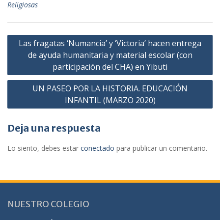
e
t
t
i
Religiosas
b
t
s
l
o
e
A
o
r
p
Navegación
Las fragatas ‘Numancia’ y ‘Victoria’ hacen entrega
k
p
de
de ayuda humanitaria y material escolar (con
entradas
participación del CHA) en Yibuti
UN PASEO POR LA HISTORIA. EDUCACIÓN
INFANTIL (MARZO 2020)
Deja una respuesta
Lo siento, debes estar
conectado
para publicar un comentario.
NUESTRO COLEGIO