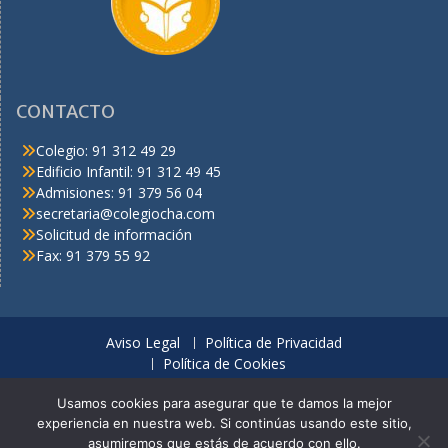
CONTACTO
Colegio: 91 312 49 29
Edificio Infantil: 91 312 49 45
Admisiones: 91 379 56 04
secretaria@colegiocha.com
Solicitud de información
Fax: 91 379 55 92
Aviso Legal
Política de Privacidad
Política de Cookies
© C.H.A. Derechos reservados
Usamos cookies para asegurar que te damos la mejor
experiencia en nuestra web. Si continúas usando este sitio,
Looking for a thrilling online casino with a wide selection of slots,
asumiremos que estás de acuerdo con ello.