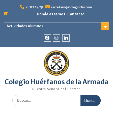
Saltar
al
91 312 49 29
secretaria@colegiocha.com
contenido
Donde estamos-Contacto
Actividades Alumnos
Facebook
Instagram
Linkedin
Colegio Huérfanos de la Armada
Nuestra Señora del Carmen
Buscar: