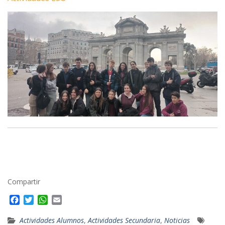
Compartir
F
T
W
E
a
w
h
m
c
i
a
a
Actividades Alumnos
,
Actividades Secundaria
,
Noticias