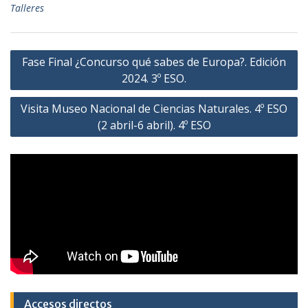
e
t
t
i
Talleres
b
t
s
l
o
e
A
o
r
p
Navegación
Fase Final ¿Concurso qué sabes de Europa?. Edición
k
p
de
2024. 3º ESO.
entradas
Visita Museo Nacional de Ciencias Naturales. 4º ESO
(2 abril-6 abril). 4º ESO
Accesos directos