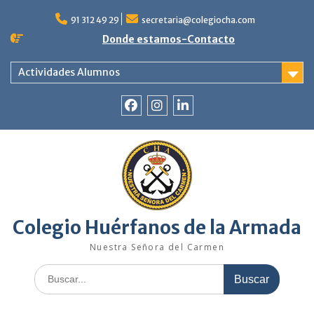
Saltar
al
91 312 49 29
secretaria@colegiocha.com
contenido
Donde estamos-Contacto
Actividades Alumnos
Facebook
Instagram
Linkedin
Colegio Huérfanos de la Armada
Nuestra Señora del Carmen
Buscar: