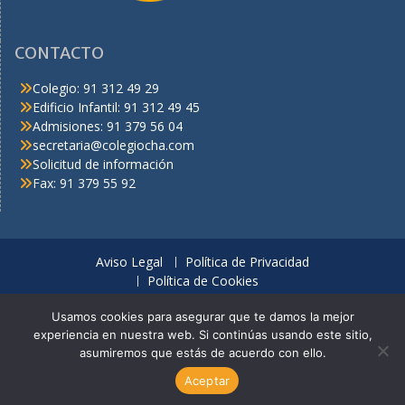
CONTACTO
Colegio: 91 312 49 29
Edificio Infantil: 91 312 49 45
Admisiones: 91 379 56 04
secretaria@colegiocha.com
Solicitud de información
Fax: 91 379 55 92
Aviso Legal
Política de Privacidad
Política de Cookies
© C.H.A. Derechos reservados
Usamos cookies para asegurar que te damos la mejor
experiencia en nuestra web. Si continúas usando este sitio,
Looking for a thrilling online casino with a wide selection of slots,
asumiremos que estás de acuerdo con ello.
table games, and live dealer options? Enjoy generous bonuses, fast
payouts, and 24/7 support. Start playing at
RocketPlay
and claim
Aceptar
your welcome bonus today.