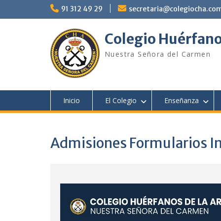
Saltar
91 312 49 29
secretaria@colegiocha.co
al
contenido
Colegio Huérfano
Nuestra Señora del Carmen
Inicio
El Colegio
Enseñanza
Admisiones Formularios In