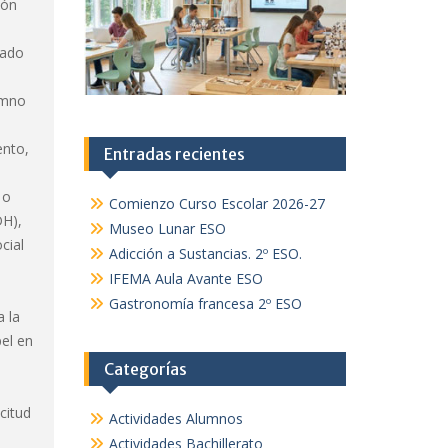
ión
lado
umno
ento,
Entradas recientes
 o
Comienzo Curso Escolar 2026-27
DH),
Museo Lunar ESO
cial
Adicción a Sustancias. 2º ESO.
IFEMA Aula Avante ESO
Gastronomía francesa 2º ESO
 la
pel en
Categorías
citud
Actividades Alumnos
Actividades Bachillerato