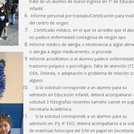
trate de un alumno de nuevo ingreso en 1º de Educac
Infantil.
Informe personal por traslado/Certificación para tras
del centro de origen.
Certificado médico, en el que se acredite que el al
no padece enfermedad contagiosa de ningún tipo
Informe médico de alergia o intolerancia a algún alim
o alergia a algún medicamento, si procede.
Informe acreditativo si el alumno padece enfermedad
trastorno psíquico o psicológico, falta de atención (T
DEA, Dislexia, o adaptación o problema de relación so
alguno.
Si la solicitud corresponde a un alumno para su
admisión en Educación Infantil, deberá acompañarse a
solicitud 3 fotografías recientes tamaño carnet en pa
Secretaría Académica.
Si la solicitud corresponde a un alumno para su
admisión en 3ºy 4º ESO, deberá acompañarse a la soli
de matrícula fotocopia del DNI en papel en Secretaría