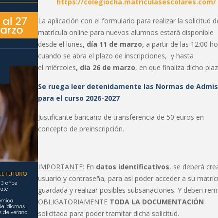
https://colegiocha.matriculasescolares.com/
La aplicación con el formulario para realizar la solicitud 
matrícula online para nuevos alumnos estará disponible
desde el
lunes
, día
11
de
marzo
,
a partir de las 12:00 ho
cuando se abra el plazo de inscripciones, y hasta
el
miércoles
, día 26
de marzo
, en que finaliza dicho plaz
Se ruega leer detenidamente las Normas de Admis
para el curso 2026-2027
Justificante bancario de transferencia de
50
euros en
concepto de preinscripción.
IMPORTANTE:
En
datos identificativos
, se deberá cre
usuario y contraseña, para así poder acceder a su matríc
guardada y realizar posibles subsanaciones. Y deben remi
OBLIGATORIAMENTE
TODA LA DOCUMENTACIÓN
solicitada para poder tramitar dicha solicitud.