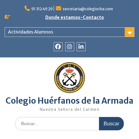
Saltar
al
91 312 49 29
secretaria@colegiocha.com
contenido
Donde estamos-Contacto
Actividades Alumnos
Facebook
Instagram
Linkedin
Colegio Huérfanos de la Armada
Nuestra Señora del Carmen
Buscar: