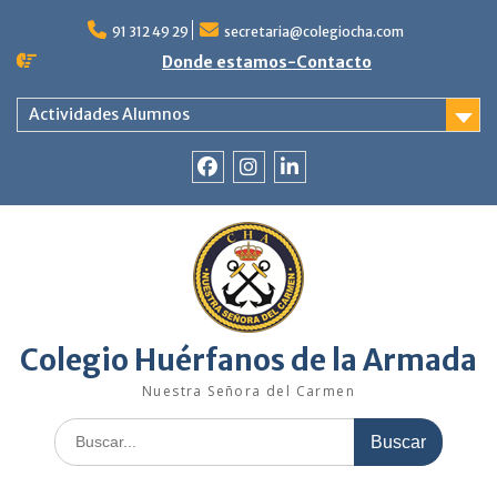
Saltar
al
91 312 49 29
secretaria@colegiocha.com
contenido
Donde estamos-Contacto
Actividades Alumnos
Facebook
Instagram
Linkedin
Colegio Huérfanos de la Armada
Nuestra Señora del Carmen
Buscar: