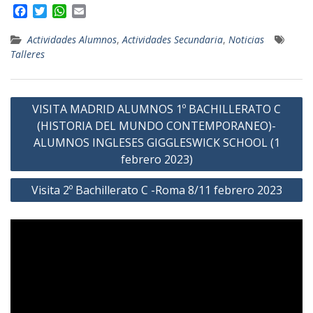
F
T
W
E
a
w
h
m
c
i
a
a
Actividades Alumnos
,
Actividades Secundaria
,
Noticias
e
t
t
i
Talleres
b
t
s
l
o
e
A
o
r
p
Navegación
k
VISITA MADRID ALUMNOS 1º BACHILLERATO C
p
de
(HISTORIA DEL MUNDO CONTEMPORANEO)-
entradas
ALUMNOS INGLESES GIGGLESWICK SCHOOL (1
febrero 2023)
Visita 2º Bachillerato C -Roma 8/11 febrero 2023