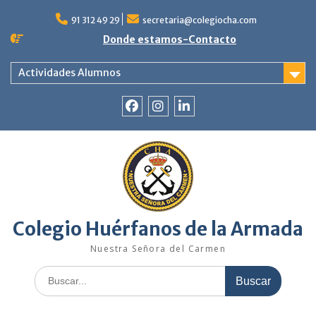
Saltar
al
91 312 49 29
secretaria@colegiocha.com
contenido
Donde estamos-Contacto
Actividades Alumnos
Facebook
Instagram
Linkedin
Colegio Huérfanos de la Armada
Nuestra Señora del Carmen
Buscar: