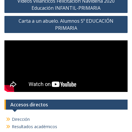
Videos villancicos Felicitación Navideña 2020
o
r
p
de
k
p
Educación INFANTIL-PRIMARIA
entradas
Carta a un abuelo. Alumnos 5º EDUCACIÓN
PRIMARIA
Accesos directos
Dirección
Resultados académicos