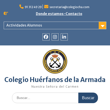
Saltar
al
91 312 49 29
secretaria@colegiocha.com
contenido
Donde estamos-Contacto
Actividades Alumnos
Facebook
Instagram
Linkedin
Colegio Huérfanos de la Armada
Nuestra Señora del Carmen
Buscar: