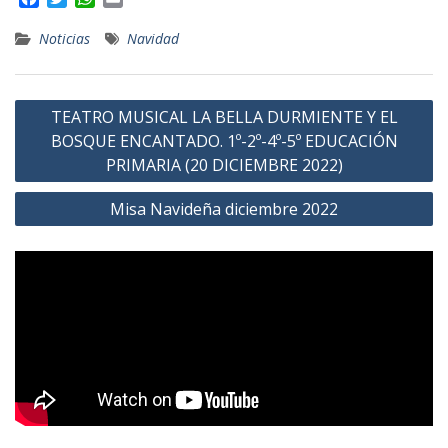
a
w
h
m
c
i
a
a
Noticias
Navidad
e
t
t
i
b
t
s
l
o
e
A
Navegación
TEATRO MUSICAL LA BELLA DURMIENTE Y EL
o
r
p
de
k
p
BOSQUE ENCANTADO. 1º-2º-4º-5º EDUCACIÓN
entradas
PRIMARIA (20 DICIEMBRE 2022)
Misa Navideña diciembre 2022