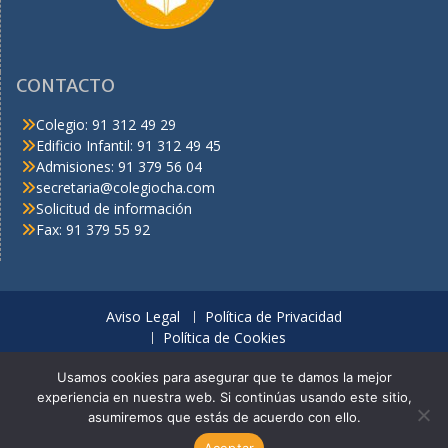
CONTACTO
Colegio: 91 312 49 29
Edificio Infantil: 91 312 49 45
Admisiones: 91 379 56 04
secretaria@colegiocha.com
Solicitud de información
Fax: 91 379 55 92
Aviso Legal
Política de Privacidad
Política de Cookies
© C.H.A. Derechos reservados
Usamos cookies para asegurar que te damos la mejor
experiencia en nuestra web. Si continúas usando este sitio,
Looking for a thrilling online casino with a wide selection of slots,
asumiremos que estás de acuerdo con ello.
table games, and live dealer options? Enjoy generous bonuses, fast
payouts, and 24/7 support. Start playing at
RocketPlay
and claim
Aceptar