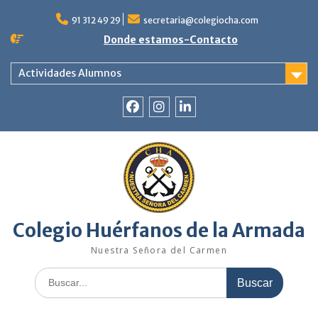
Saltar
al
91 312 49 29
secretaria@colegiocha.com
contenido
Donde estamos-Contacto
Actividades Alumnos
Facebook
Instagram
Linkedin
Colegio Huérfanos de la Armada
Nuestra Señora del Carmen
Buscar: