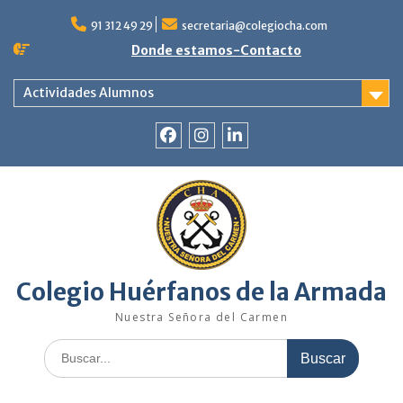
Saltar
al
91 312 49 29
secretaria@colegiocha.com
contenido
Donde estamos-Contacto
Actividades Alumnos
Facebook
Instagram
Linkedin
Colegio Huérfanos de la Armada
Nuestra Señora del Carmen
Buscar: