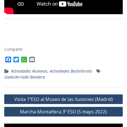
Compartir
F
T
W
E
a
w
h
m
c
i
a
a
Actividades Alumnos
,
Actividades Bachillerato
e
t
t
i
Izado/Arriado Bandera
b
t
s
l
o
e
A
o
r
p
Navegación
k
Visita 1ºESO al Museo de las Ilusiones (Madrid)
p
de
Marcha Montañera 3º ESO (5 mayo 2022).
entradas