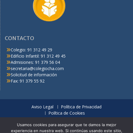
CONTACTO
Colegio: 91 312 49 29
Edificio Infantil: 91 312 49 45
Admisiones: 91 379 56 04
secretaria@colegiocha.com
Solicitud de información
Fax: 91 379 55 92
Aviso Legal
Política de Privacidad
Política de Cookies
© C.H.A. Derechos reservados
Usamos cookies para asegurar que te damos la mejor
experiencia en nuestra web. Si continúas usando este sitio,
Looking for a thrilling online casino with a wide selection of slots,