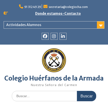
Saltar
al
91 312 49 29
secretaria@colegiocha.com
contenido
Donde estamos-Contacto
Actividades Alumnos
Facebook
Instagram
Linkedin
Colegio Huérfanos de la Armada
Nuestra Señora del Carmen
Buscar: