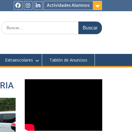
Actividades Alumnos
Facebook
Instagram
Linkedin
Buscar:
Extraescolares
Tablón de Anuncios
RIA